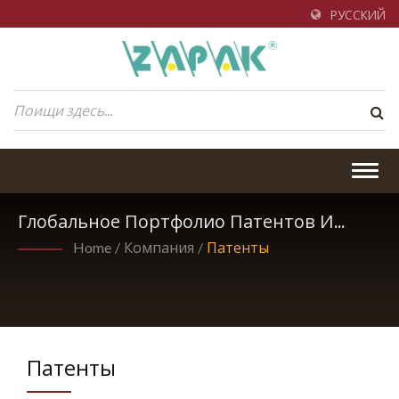
РУССКИЙ
Togg
navig
Глобальное Портфолио Патентов И
Инноваций
Home
/
Компания
/
Патенты
Патенты