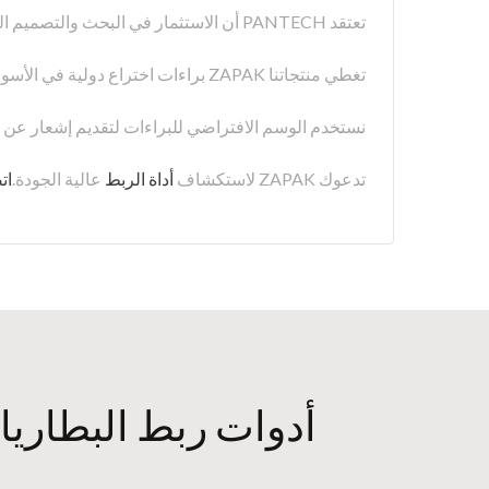
تعتقد PANTECH أن الاستثمار في البحث والتصميم الرائد يؤدي إلى تطوير منتجات ربط متفوقة. نستثمر كل عام بشكل كبير في البحث والتطوير للحفاظ على ميزتنا التنافسية.
تغطي منتجاتنا ZAPAK براءات اختراع دولية في الأسواق الرئيسية، بما في ذلك الولايات المتحدة (US 8,387,523، US 11,111,039 B2)، تايوان (M582929)، الصين، ألمانيا، وإيطاليا.
نستخدم الوسم الافتراضي للبراءات لتقديم إشعار عن ملكي
تدعوك ZAPAK لاستكشاف
أداة الربط
عالية الجودة.
ات
أدوات ربط البطاريات