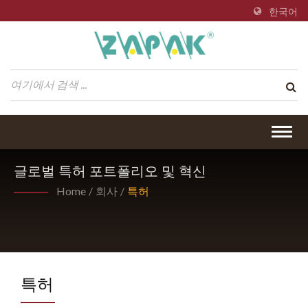
한국어
Togg
navig
글로벌 특허 포트폴리오 및 혁신
Home
/
회사
/
특허
특허