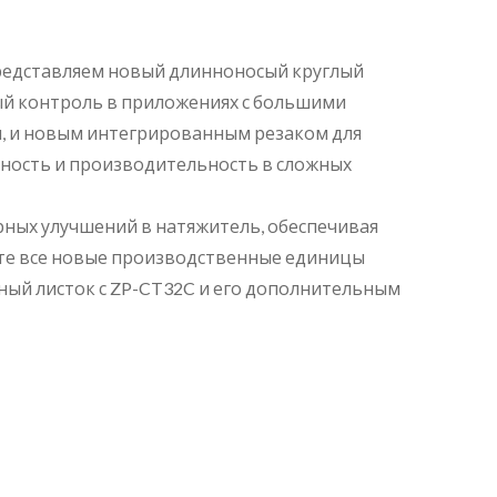
редставляем новый длинноносый круглый
ный контроль в приложениях с большими
я, и новым интегрированным резаком для
ьность и производительность в сложных
рных улучшений в натяжитель, обеспечивая
нте все новые производственные единицы
ный листок с ZP-CT32C и его дополнительным