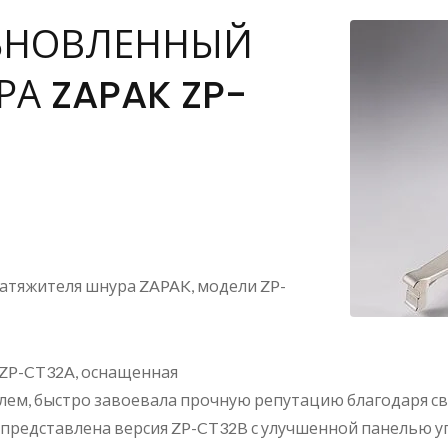
БНОВЛЕННЫЙ
А ZAPAK ZP-
атяжителя шнура ZAPAK, модели ZP-
 ZP-CT32A, оснащенная
ем, быстро завоевала прочную репутацию благодаря св
ла представлена версия ZP-CT32B с улучшенной панелью