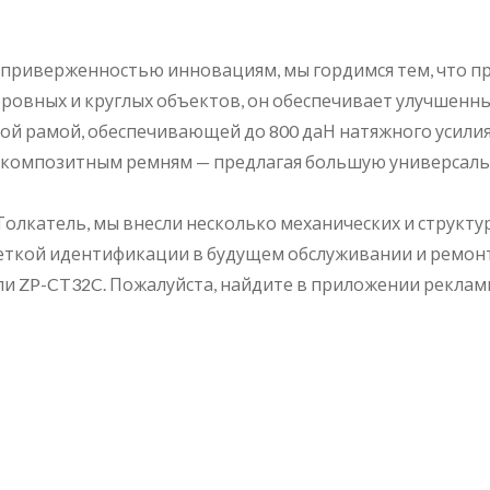
приверженностью инновациям, мы гордимся тем, что п
неровных и круглых объектов, он обеспечивает улучшен
нной рамой, обеспечивающей до 800 даН натяжного усили
 по композитным ремням — предлагая большую универсал
лкатель, мы внесли несколько механических и структу
 четкой идентификации в будущем обслуживании и ремо
и ZP-CT32C. Пожалуйста, найдите в приложении реклам