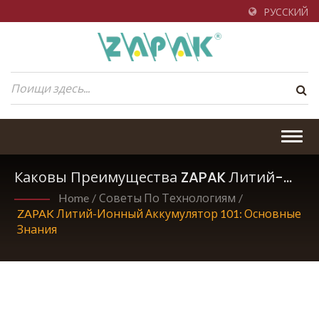
РУССКИЙ
Togg
navig
Каковы Преимущества ZAPAK Литий-
Ионного Аккумулятора?
Home
/
Советы По Технологиям
/
ZAPAK Литий-Ионный Аккумулятор 101: Основные
Знания