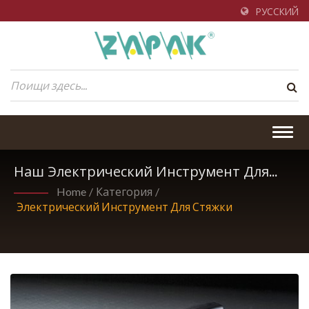
РУССКИЙ
Togg
navig
Наш Электрический Инструмент Для
Стяжки Пластиковых Лент.
Home
/
Категория
/
Электрический Инструмент Для Стяжки