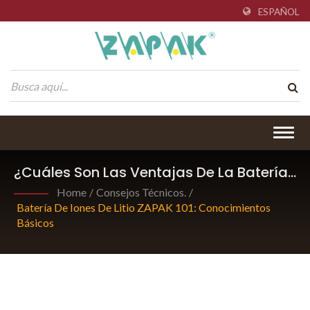
ESPAÑOL
Togg
navig
¿Cuáles Son Las Ventajas De La Batería
De Iones De Litio ZAPAK?
Home
/
Consejos Técnicos.
/
Batería De Iones De Litio ZAPAK 101: Conocimientos
Básicos