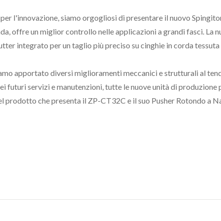
 per l'innovazione, siamo orgogliosi di presentare il nuovo Sping
da, offre un miglior controllo nelle applicazioni a grandi fasci. La
utter integrato per un taglio più preciso su cinghie in corda tessut
o apportato diversi miglioramenti meccanici e strutturali al tendi
 nei futuri servizi e manutenzioni, tutte le nuove unità di produzio
del prodotto che presenta il ZP-CT32C e il suo Pusher Rotondo a N