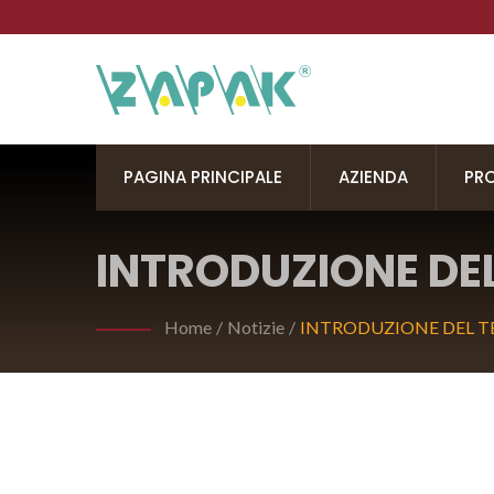
PAGINA PRINCIPALE
AZIENDA
PR
INTRODUZIONE DE
STRAP AGGIORNA
Home
/
Notizie
/
INTRODUZIONE DEL T