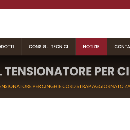
ODOTTI
CONSIGLI TECNICI
NOTIZIE
CONTA
L TENSIONATORE PER C
TO ZAPAK ZP-CT32C
ENSIONATORE PER CINGHIE CORD STRAP AGGIORNATO ZA