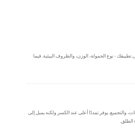
و أفضل مادة لأداة ZAPAK الخاصة بك؟ يعتمد الاختيار على تطبيقك - نوع الحمولة، الوزن، والظروف البيئية. فيما
المنصات، والتجميع. يوفر تمددًا أعلى عند الكسر ولكنه يميل إلى