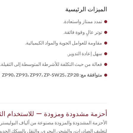
الميزات الرئيسية
تمدد ممتاز واستعادة.
توتر عالٍ وقوة فائقة.
مقاومة للعوامل الجوية والمواد الكيميائية.
سهل إعادة التدوير.
فعالة من حيث التكلفة للأشرطة المتوسطة إلى الثقيلة.
متوافقة مع: ZP90، ZP93، ZP97، ZP-SW25، ZP28
أحزمة مشدودة ومزودة — للاستخدام الث
الأحزمة المشدودة والمزودة مصنوعة من ألياف البوليستر أو
لتغليف الصادرات، والشحن البحري، والنقل بالسكك الحديدي