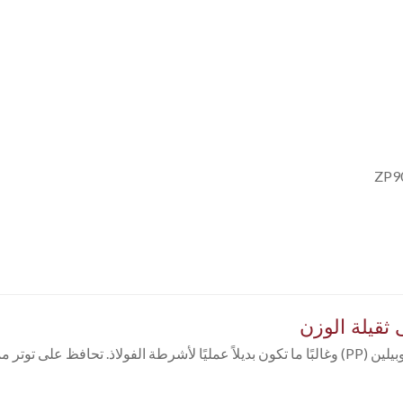
ZP9
تعتبر أشرطة البوليستر (PET) أقوى من أشرطة البولي بروبيلين (PP) وغالبًا ما تكون بديلاً عمليًا ل