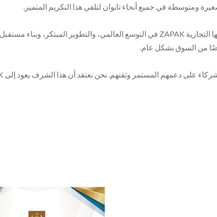
تؤكد هذه الجائزة جهود Pantech International Inc. وعلامتها التجارية ZAPAK في التوسع العا
ًا من السوق بشكل عام.