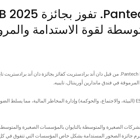
سطة لقوة الاستدامة والمرونة
10 سبتمبر 2025، تايبيه – تم الاعتراف بـ Pantech International Inc. من قبل دان آند برادستريت ك
رموقة في فندق ماندارين أورينتال، تايبيه.
تُبرز هذه الجائزة إنجازات الشركة المتميزة في مبادرات ESG (البيئة، والاجتماع، والحوكمة) وإدارة المخاط
تميز في الشركات الصغيرة والمتوسطة بالتايوان بالمؤسسات الصغيرة والمتوسطة
، تكرم جائزة الصخور المستدامة بشكل خاص المؤسسات التي تتفوق في كل من