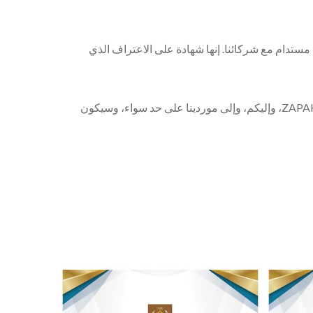
لمي، والتطوير المبتكر، وبناء مستقبل مستدام مع شركائنا. إنها شهادة على الاعتراف الذي
تتقدم Pantech International Inc. بخالص الشكر لجميع الشركاء على دعمهم المستمر وثقتهم. نحن نعتقد أن هذا الشرف يعود إلى ZAPAK، وإليكم، وإلى موردينا على حد سواء، وسيكون