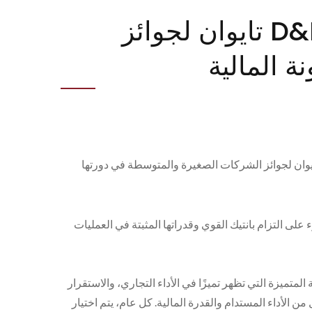
Pantech International Inc. تفوز بجائزة 2025 D&B تايوان لجوائز
 المالية
فائز بجائزة دان آند برادستريت تايوان لجوائز الشركات الصغيرة والمتوسطة في دورتها
ر المالية، مما يسلط الضوء على التزام بانتيك القوي وقدراتها المثبتة في العمليات
 المتميزة التي تظهر تميزًا في الأداء التجاري، والاستقرار
 الأداء المستدام والقدرة المالية. كل عام، يتم اختيار