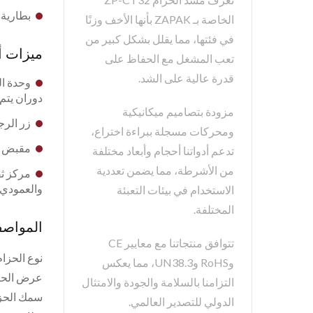
بطارية ليثيوم 
الخاصة بـ ZAPAK بأنها الأخف وزنًا
في فئتها، مما يقلل بشكل كبير من
ميزات 
تعب المشغل مع الحفاظ على
قدرة عالية على الشد.
دوران يتم 
مزودة بتصاميم ميكانيكية
زر الرجوع السريع السهل (RB
ومحركات مسجلة ببراءة اختراع،
مقبض بزاوية 6° - مصمم بشكل مريح لتقليل إجها
تدعم أدواتنا أحجام وأبعاد مختلفة
من الأشرطة، مما يضمن تعددية
مركز ثق
والعمودي.
الاستخدام في بيئات التعبئة
المختلفة.
المواص
تتوافق منتجاتنا مع معايير CE
نوع الحز
وRoHS وUN38.3، مما يعكس
عرض الحزام: 19 - 32 مم (/4
التزامنا بالسلامة والجودة والامتثال
سمك الحزام: 0.85 - 1.65 مم (033
الدولي للتصدير العالمي.