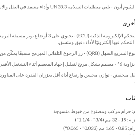
أيون - تلبي متطلبات السلامة UN38.3 وأداء معتمد في النقل والاستخدام.
أخرى
التحكم فيها إلكترونيًا لأداء دقيق ومتسق.
Q) - زر الرجوع التلقائي المبرمج مسبقًا يمكّن من تحرير الأداة بعد الربط.
د المعصم أثناء التشغيل الأفقي أو العمودي.
ل منخفض - توازن محسن وارتفاع أداة أقل يعززان القدرة على المناورة
فات
ام: حزام مركب ومصنوع من خيوط منسوجة
3" - 1.1/4")
0." - 0.065")