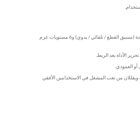
وحدة التحكم الإلكترونية الذكية (ECU) - تحتوي على 3 أوضاع توتر مسبقة البرمجة (مسبق القطع / تلقائي / يدوي) و6 مستويات عزم
 ويقللان من تعب المشغل في الاستخدامين الأفقي