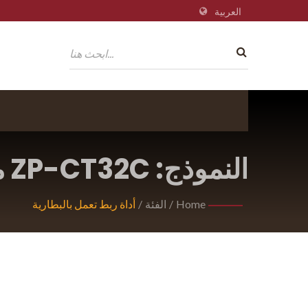
العربية
النموذج: ZP-CT32C مشد حزام الكورد للاستخدام الثقيل.
Home
/
الفئة
/
أداة ربط تعمل بالبطارية