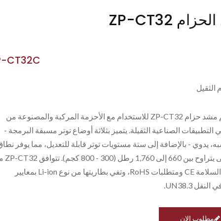
زام ZP-CT32
P-CT32C
 الثقيل
تم تصميم مشد حزام ZP-CT32 للاستخدام مع الأحزمة المركبة والمصنوعة من
ي التطبيقات الصناعية الثقيلة. يتميز بثلاثة أوضاع توتر مسبقة البرمجة -
به، يدوي - بالإضافة إلى ستة مستويات توتر قابلة للتعديل، مما يوفر نطاق
توتر أقصى يتراوح بين 660 إلى 1,760
توجيهات السلامة CE ومتطلبات RoHS، وتفي بطاريتها من نوع Li-ion بمعايير
ZP-CT الجديد
ZP97A
لنقل UN38.3.
مطلوب الان