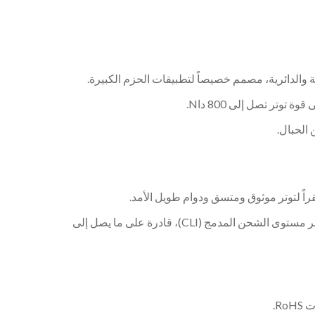
 والدائرية، مصمم خصيصاً لتطبيقات الحزم الكبيرة.
وتر تصل إلى 800 داN.
الحبال.
بطارية ليثيوم أيون 18 فولت x 4.0 آه - بطارية قابلة للشحن بسعة عالية مع مؤشر مستوى الشحن المدمج (CLI)، قادرة على ما يصل إلى