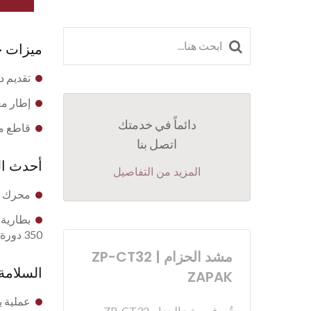
ميزات ج
تقديم د
إطار معز
دائماً في خدمتك
قاطع مد
اتصل بنا
أحدث ال
المزيد من التفاصيل
محرك بدون فرش 
350 دورة لكل شحنة كاملة.
مشد الحزام ZP-CT32 |
السلامة
ZAPAK
عملية يد واح
تُعرف مشد الحزام ZP-CT32