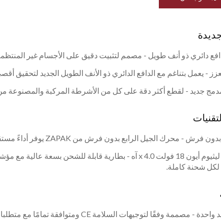
ديدة
افع دائري ذو أنف طويل - مصمم لتثبيت دقيق على الأجسام غير المنتظمة
ز - يعمل بتناغم مع الدافع الدائري ذو الأنف الطويل الجديد لتحقيق أقصى قوة ت
مج جديد - لقطع أكثر دقة على كل من الأشرطة المركبة والمصنوعة من 
تقنيات
- محرك الجيل الرابع بدون فرش من ZAPAK يوفر أداءً مستقراً لتوتر موثوق ومتسق ودوام طويل الأمد.
دة - مصممة وفقًا لتوجيهات السلامة CE ومتوافقة تمامًا مع متطلبات RoHS.