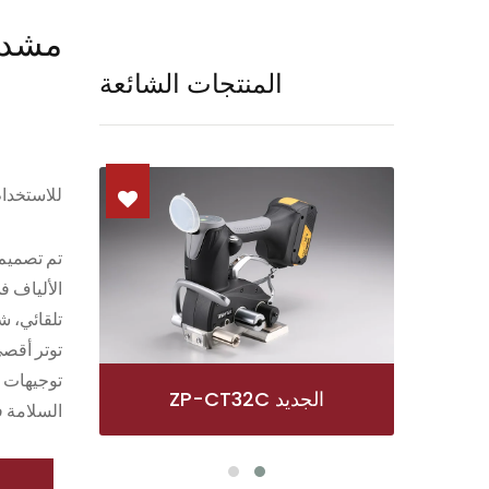
مشد الح
المنتجات الشائعة
للاستخدام
الألياف ف
تلقائي، ش
ZP97A
32C
السلامة في ا