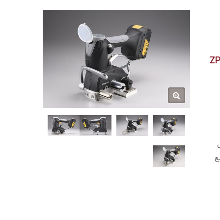
Z
 رطل (300 - 800 كجم). تتوافق ZP-CT32 مع
ZP-CT32C الجديد