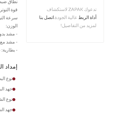
نطاق ضبط الت
تدعوك ZAPAK لاستكشاف
قوة التوتر: 300 - 800 د
أداة الربط
عالية الجودة.
اتصل بنا
سرعة التوتر: 35
لمزيد من التفاصيل!
الوزن:
- مشد بدون 
- مشد مع مل
- بطارية: حوال
إمداد ال
نوع البطارية: ZAPAK 
جهد البطارية: 18 فو
نوع الشا
جهد الشاحن: 100 فولت / 110 