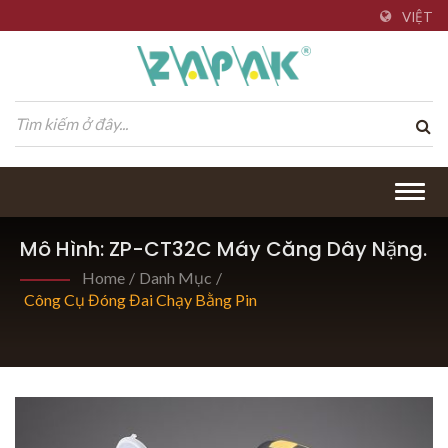
VIỆT
Togg
navig
Mô Hình: ZP-CT32C Máy Căng Dây Nặng.
Home
/
Danh Mục
/
Công Cụ Đóng Đai Chạy Bằng Pin