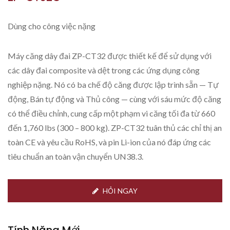
Dùng cho công việc nặng
Máy căng dây đai ZP-CT32 được thiết kế để sử dụng với
các dây đai composite và dệt trong các ứng dụng công
nghiệp nặng. Nó có ba chế độ căng được lập trình sẵn — Tự
động, Bán tự động và Thủ công — cùng với sáu mức độ căng
có thể điều chỉnh, cung cấp một phạm vi căng tối đa từ 660
đến 1,760 lbs (300 – 800 kg). ZP-CT32 tuân thủ các chỉ thị an
toàn CE và yêu cầu RoHS, và pin Li-ion của nó đáp ứng các
tiêu chuẩn an toàn vận chuyển UN38.3.
HỎI NGAY
Tính Năng Mới