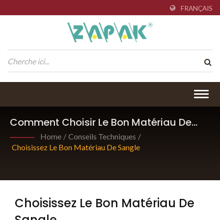
FRANÇAIS
Togg
navig
Comment Choisir Le Bon Matériau De
Sangle En Plastique Pour Votre Outil De
Home
/
Conseils Techniques
/
Sangle Électrique Portatif
Choisissez Le Bon Matériau De Sangle
Choisissez Le Bon Matériau De
Sangle