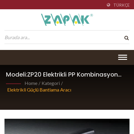
TÜRKÇE
Togg
navig
Modeli:ZP20 Elektrikli PP Kombinasyon
Bantlama Aracı.
Home
/
Kategori
/
Elektrikli Güçlü Bantlama Aracı