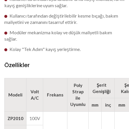
kayış genişliklerine uyum sağlar.
Kullanıcı tarafından değiştirilebilir kesme bıçağı, bakım
maliyetini ve zamanını tasarruf ettirir.
Modüler mekanizma kolay ve düşük maliyetli bakım
sağlar.
Kolay "Tek Adım" kayış yerleştirme.
Özellikler
Şerit
Şe
Poly
Genişliği
Kalı
Volt
Strap
Modeli
Frekans
A/C
ile
Uyumlu
mm
inç
mm
ZP2010
100V