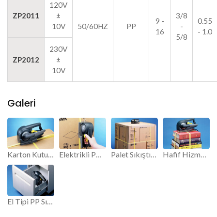
120V
ZP2011
±
3/8
9 -
0.55
10V
50/60HZ
PP
-
16
- 1.0
5/8
230V
ZP2012
±
10V
Galeri
Karton Kutusu Sıkıştırma Aracı ZP20.
Elektrikli PP Sıkıştırma Aracı ZP20.
Palet Sıkıştırma Aracı ZP20.
Hafif Hizmet Elektrikli Sıkıştırma Aracı.
El Tipi PP Sıkıştırma Aracı.