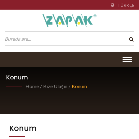
TÜRKÇE
Togg
navig
Konum
Home
/
Bize Ulaşın
/
Konum
Konum