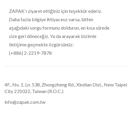
ZAPAK'ı ziyaret ettiğiniz için teşekkür ederiz.
Daha fazla bilgiye ihtiyacınız varsa, lütfen
aşağıdaki sorgu formunu doldurun, en kısa sürede
size geri döneceğiz. Ya da arayarak bizimle
iletişime geçmekte özgürsünüz:
(+886) 2-2219-7878
4F., No. 1, Ln. 538, Zhongzheng Rd., Xindian Dist., New Taipei
City 231022, Taiwan (R.O.C.)
info@zapak.com.tw