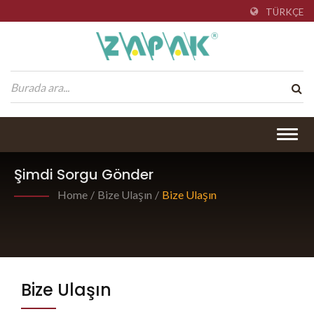
TÜRKÇE
Togg
navig
Şimdi Sorgu Gönder
Home
/
Bize Ulaşın
/
Bize Ulaşın
Bize Ulaşın