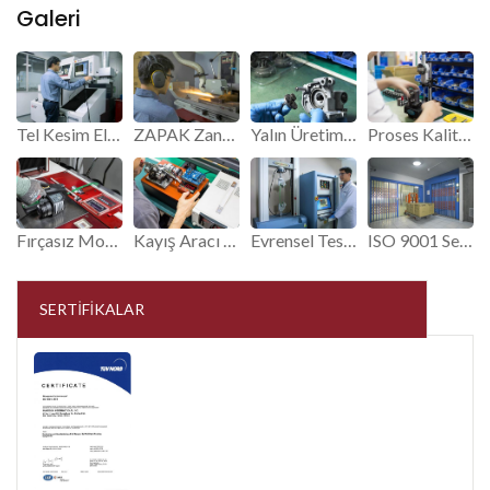
Galeri
Tel Kesim Elektrik Deşarjı.
ZAPAK Zanaatkarlık.
Yalın Üretim Hattı.
Proses Kalite Kontrolü.
Fırçasız Motor Kalite Güvencesi.
Kayış Aracı Dayanıklılık Testi.
Evrensel Test Makinesi.
ISO 9001 Sertifikalı Kalite Kontrol Sistemi.
SERTIFIKALAR