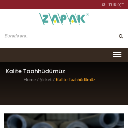
TÜRKÇE
Togg
navig
Kalite Taahhüdümüz
Home
/
Şirket
/
Kalite Taahhüdümüz