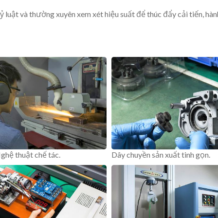
 kỷ luật và thường xuyên xem xét hiệu suất để thúc đẩy cải tiến, 
hệ thuật chế tác.
Dây chuyền sản xuất tinh gọn.