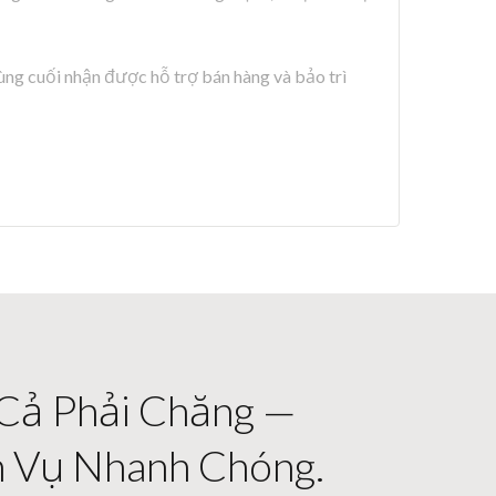
ng cuối nhận được hỗ trợ bán hàng và bảo trì
 Cả Phải Chăng —
h Vụ Nhanh Chóng.