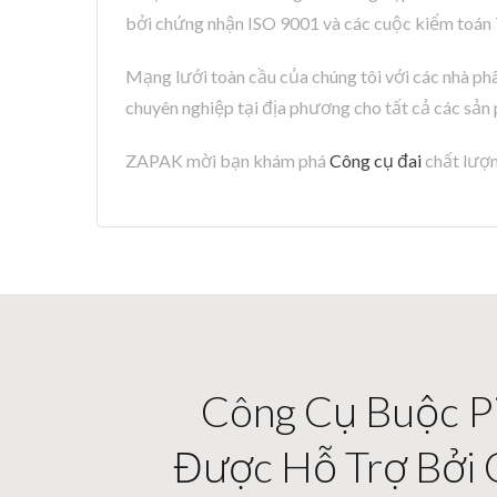
bởi chứng nhận ISO 9001 và các cuộc kiểm to
Mạng lưới toàn cầu của chúng tôi với các nhà ph
chuyên nghiệp tại địa phương cho tất cả các sả
ZAPAK mời bạn khám phá
Công cụ đai
chất lượn
Công Cụ Buộc Pi
Được Hỗ Trợ Bởi 