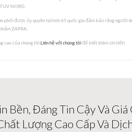
án TUV NORD.
ân phối được ủy quyền tại hơn 65 quốc gia đảm bảo rằng người dù
n phẩm ZAPAK.
g cao của chúng tôi.
Liên hệ với chúng tôi
để biết thêm chi tiết!
n Bền, Đáng Tin Cậy Và Giá
Chất Lượng Cao Cấp Và Dịc