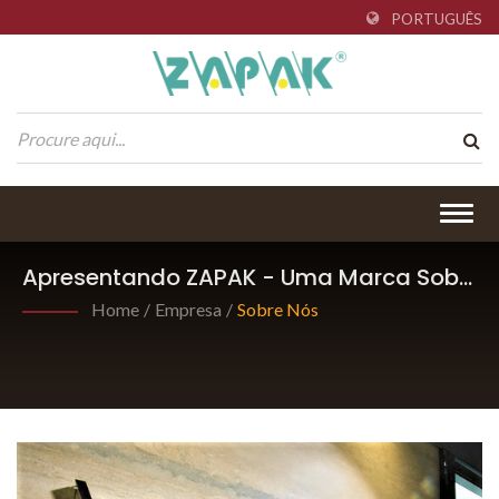
PORTUGUÊS
Togg
navig
Apresentando ZAPAK - Uma Marca Sob
Pantech International Inc.
Home
/
Empresa
/
Sobre Nós