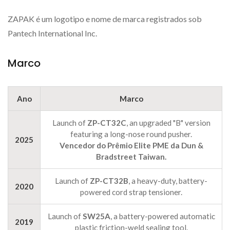
ZAPAK é um logotipo e nome de marca registrados sob
Pantech International Inc.
Marco
Ano
Marco
Launch of
ZP-CT32C
, an upgraded "B" version
featuring a long-nose round pusher.
2025
Vencedor do Prêmio Elite PME da Dun &
Bradstreet Taiwan.
Launch of
ZP-CT32B
, a heavy-duty, battery-
2020
powered cord strap tensioner.
Launch of
SW25A
, a battery-powered automatic
2019
plastic friction-weld sealing tool.