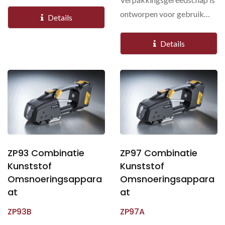
met composiet- en geweven
ontworpen voor gebruik
banden in zware...
Details
met PP en PET banden in
lichte...
Details
ZP93 Combinatie
ZP97 Combinatie
Kunststof
Kunststof
Omsnoeringsappara
Omsnoeringsappara
At
At
ZP93B
ZP97A