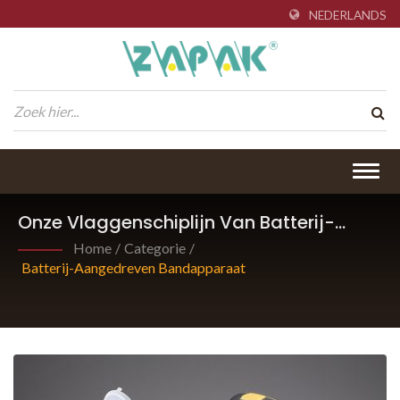
NEDERLANDS
Togg
navig
Onze Vlaggenschiplijn Van Batterij-
Aangedreven Bandapparaten Voor
Home
/
Categorie
/
Kunststof En Koordbanden.
Batterij-Aangedreven Bandapparaat