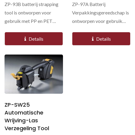
ZP-93B batterij strapping
ZP-97A Batterij
tool is ontworpen voor
Verpakkingsgereedschap is
gebruik met PP en PET
ontworpen voor gebruik
banden in standaard...
met PP en PET banden in
veeleisende...
Details
Details
ZP-SW25
Automatische
Wrijving-Las
Verzegeling Tool